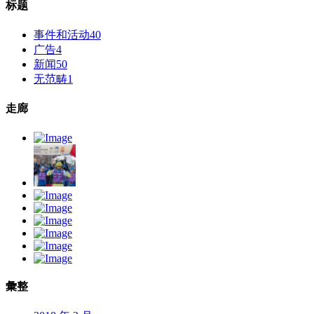
标题
事件和活动
40
广告
4
新闻
50
无范畴
1
走廊
彙整