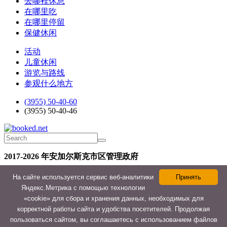
去哪裡休息
在哪里吃
在哪里停留
保健休闲
活动
儿童休闲
游览与路线
参观什么地方
(3955) 50-40-60
(3955) 50-40-46
2017-2026 年安加尔斯克市区管理政府
На сайте используется сервис веб-аналитики
Принять
隐私政策
Яндекс.Метрика с помощью технологии
«cookie» для сбора и хранения данных, необходимых для
分享:
корректной работы сайта и удобства посетителей. Продолжая
пользоваться сайтом, вы соглашаетесь с использованием файлов