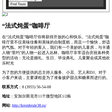
Find Tours
“法式炖蛋”咖啡厅
在“法式炖蛋”咖啡厅你将获得开放的心和快乐。“法式炖蛋”咖
啡厅里不仅美味佳肴和美味的自制蛋糕，而且一个愉快，舒适
的气氛。对于年轻的客人，我们有一个美妙的儿童房，与卡通
人物“里约”的人物一起进入丛林。咖啡厅非常适合庆祝各种类
型的活动：无论是婚礼、生日、毕业典礼、儿童聚会或其他欢
乐时光
为了您的方便提供的总主持人服务、小丑、艺人和DJ。对于
小客户来说，主要课程是为了准备披萨甜点和糖果而进行的。
联系方式
：8 (3955) 56-54-08
地址
：安加尔斯克市11个微型地区1/2栋
网站
:
http://krembrule38.ru/