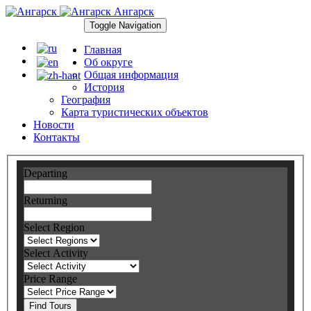
Ангарск
Toggle Navigation
Главная
Об округе
Общая информация
История
География
Карта туристических объектов
Новости
Контакты
Departing
Returning
Select Region
Select Activity
Price Range
Find Tours