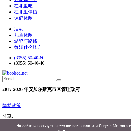
在哪里吃
在哪里停留
保健休闲
活动
儿童休闲
游览与路线
参观什么地方
(3955) 50-40-60
(3955) 50-40-46
2017-2026 年安加尔斯克市区管理政府
隐私政策
分享:
На сайте используется сервис веб-аналитики Яндекс.Метрика 