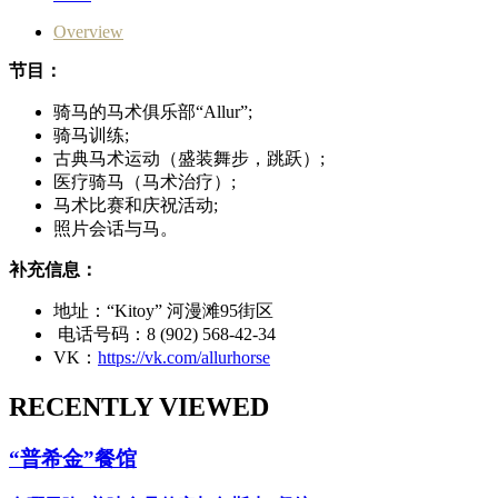
Overview
节目：
骑马的马术俱乐部“Allur”;
骑马训练;
古典马术运动（盛装舞步，跳跃）;
医疗骑马（马术治疗）;
马术比赛和庆祝活动;
照片会话与马。
补充信息：
地址：“Kitoy” 河漫滩95街区
电话号码：8 (902) 568-42-34
VK：
https://vk.com/allurhorse
RECENTLY VIEWED
“普希金”餐馆