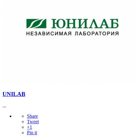
UNILAB
...
Share
Tweet
+1
Pin it