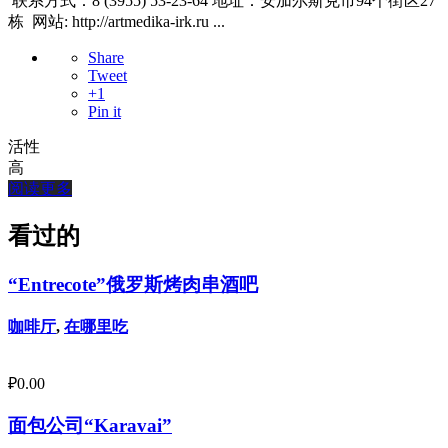
联系方式：8 (3955) 53-23-64 地址：安加尔斯克市94个街区27
栋 网站: http://artmedika-irk.ru ...
Share
Tweet
+1
Pin it
活性
高
阅读更多
看过的
“Entrecote”俄罗斯烤肉串酒吧
咖啡厅
,
在哪里吃
₽
0.00
面包公司“Karavai”