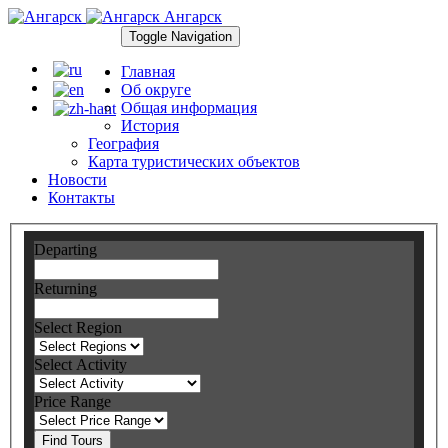
Ангарск
Toggle Navigation
Главная
Об округе
Общая информация
История
География
Карта туристических объектов
Новости
Контакты
Departing
Returning
Select Region
Select Activity
Price Range
Find Tours