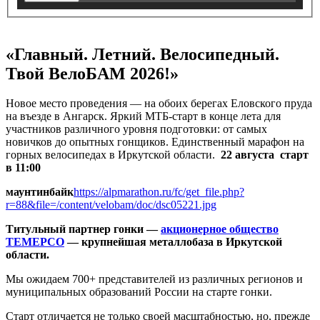
«Главный. Летний. Велосипедный.
Твой ВелоБАМ 2026!»
Новое место проведения — на обоих берегах Еловского пруда
на въезде в Ангарск. Яркий МТБ-старт в конце лета для
участников различного уровня подготовки: от самых
новичков до опытных гонщиков. Единственный марафон на
горных велосипедах в Иркутской области.
22 августа старт
в 11:00
маунтинбайк
https://alpmarathon.ru/fc/get_file.php?
r=88&file=/content/velobam/doc/dsc05221.jpg
Титульный партнер гонки —
акционерное общество
ТЕМЕРСО
— крупнейшая металлобаза в Иркутской
области.
Мы ожидаем 700+ представителей из различных регионов и
муниципальных образований России на старте гонки.
Старт отличается не только своей масштабностью, но, прежде