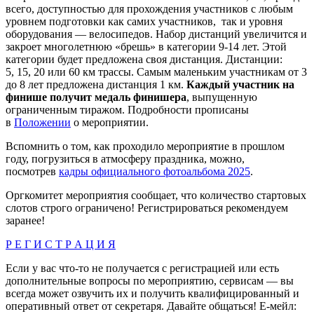
всего, доступностью для прохождения участников с любым
уровнем подготовки как самих участников, так и уровня
оборудования — велосипедов. Набор дистанций увеличится и
закроет многолетнюю «брешь» в категории 9-14 лет. Этой
категории будет предложена своя дистанция. Дистанции:
5, 15, 20 или 60 км трассы. Самым маленьким участникам от 3
до 8 лет предложена дистанция 1 км.
Каждый участник на
финише получит медаль финишера
, выпущенную
ограниченным тиражом. Подробности прописаны
в
Положении
о мероприятии.
Вспомнить о том, как проходило мероприятие в прошлом
году, погрузиться в атмосферу праздника, можно,
посмотрев
кадры официального фотоальбома 2025
.
Оргкомитет мероприятия сообщает, что количество стартовых
слотов строго ограничено! Регистрироваться рекомендуем
заранее!
Р Е Г И С Т Р А Ц И Я
Если у вас что-то не получается с регистрацией или есть
дополнительные вопросы по мероприятию, сервисам — вы
всегда может озвучить их и получить квалифицированный и
оперативный ответ от секретаря. Давайте общаться! Е-мейл: