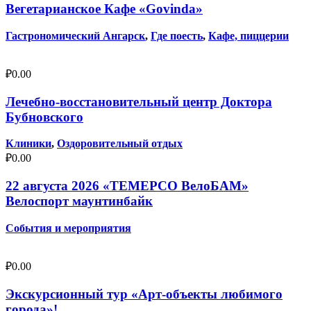
Вегетарианское Кафе «Govinda»
Гастрономический Ангарск
,
Где поесть
,
Кафе, пиццерии
₽
0.00
Лечебно-восстановительный центр Доктора
Бубновского
Клиники
,
Оздоровительный отдых
₽
0.00
22 августа 2026 «ТЕМЕРСО ВелоБАМ»
Велоспорт маунтинбайк
События и мероприятия
₽
0.00
Экскурсионный тур «Арт-объекты любимого
города»!