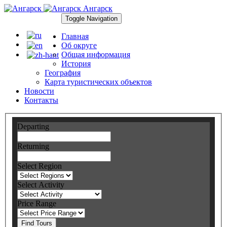
Ангарск
Toggle Navigation
Главная
Об округе
Общая информация
История
География
Карта туристических объектов
Новости
Контакты
Departing
Returning
Select Region
Select Activity
Price Range
Find Tours