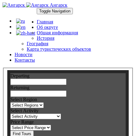
Ангарск
Toggle Navigation
Главная
Об округе
Общая информация
История
География
Карта туристических объектов
Новости
Контакты
Departing
Returning
Select Region
Select Activity
Price Range
Find Tours