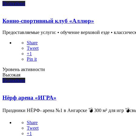
Подробнее
Конно-спортивный клуб «Аллюр»
Предоставляемые услуги: • обучение верховой езде • классическ
Share
Tweet
+1
Pin it
Уровень активности
Высокая
Подробнее
Нёрф арена «ИГРА»
Праздники НЁРФ- арена №1 в Ангарске 💣 300 м² для игр 💣свыше
Share
Tweet
+1