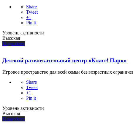
Share
Tweet
+1
Pin it
Уровень активности
Высокая
Подробнее
Детский развлекательный центр «Класс! Парк»
Игровое пространство для всей семьи без возрастных ограничен
Share
Tweet
+1
Pin it
Уровень активности
Высокая
Подробнее