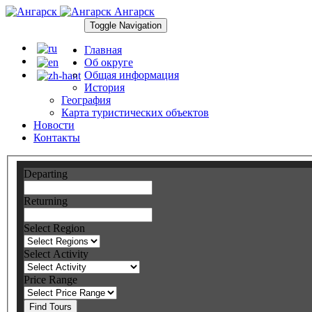
Ангарск
Toggle Navigation
Главная
Об округе
Общая информация
История
География
Карта туристических объектов
Новости
Контакты
Departing
Returning
Select Region
Select Activity
Price Range
Find Tours